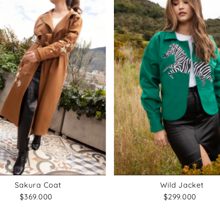
Sakura Coat
Wild Jacket
$369.000
Precio
$299.000
Precio
normal
normal