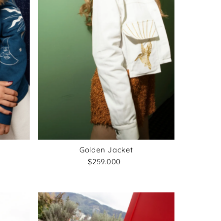
Precio, menor a mayor
Precio, mayor a menor
Fecha: antiguo(a) a
reciente
Fecha: reciente a
antiguo(a)
Golden Jacket
$259.000
Precio
normal