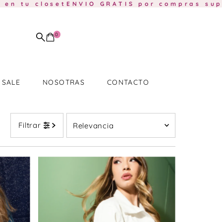
u closet
ENVIO GRATIS por compras superior
0
SALE
NOSOTRAS
CONTACTO
Relevancia
Filtrar
Características
Más relevantes
Más vendidos
Alfabéticamente, A-Z
Alfabéticamente, Z-A