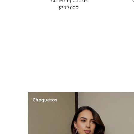
Art Puffy Jacket
$309.000
Precio
normal
Chaquetas